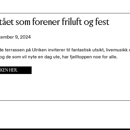
kyskraperen
atået som forener friluft og fest
tember 9, 2024
 terrassen på Ulriken inviterer til fantastisk utsikt, livemus
og de som vil nyte en dag ute, har fjelltoppen noe for alle.
AKEN HER.