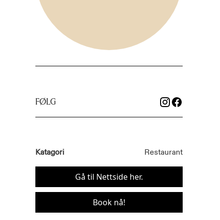
FØLG
Katagori
Restaurant
Gå til Nettside her.
Book nå!