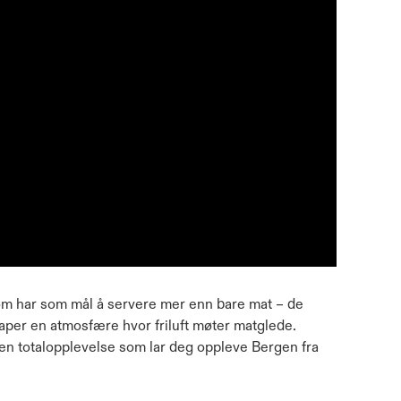
om har som mål å servere mer enn bare mat – de
kaper en atmosfære hvor friluft møter matglede.
en totalopplevelse som lar deg oppleve Bergen fra