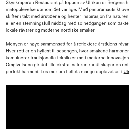
Skyskraperen Restaurant på toppen av Ulriken er Bergens hø
matopplevelse utenom det vanlige. Med panoramautsikt ov
skifter i takt med årstidene og henter inspirasjon fra nature
eller en stemningsfull middag med solnedgangen som baktep
lokale råvarer og moderne nordiske smaker.
Menyen er nøye sammensatt for å reflektere årstidens råvarer o
Hver rett er en hyllest til sesongen, hvor smakene harmone
kombinerer tradisjonelle teknikker med moderne innovasjon
Omgivelsene gir det lille ekstra; naturen rundt skaper en u
perfekt harmoni. Les mer om fjellets mange opplevelser i
Ul