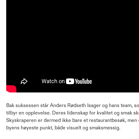
Bak suksessen står Anders Rødseth Isager og hans team, s
tilbyr en opplevelse. Deres lidenskap for kvalitet og smak s
Skyskraperen er dermed ikke bare et restaurantbesøk, men 
byens høyeste punkt, både visuelt og smaksmessig.