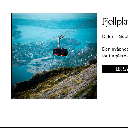
Innhold om
S
Fjellpl
Dato:
Sep
Den nyåpnede
for turgåere 
LES S