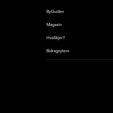
ByGuiden
ByGuiden
Magasin
Magasin
HvaSkjer?
HvaSkjer?
Bidragsytere
Bidragsytere