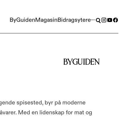
ByGuiden
Magasin
Bidragsytere
ByGuiden
Magasin
Bidragsytere
BYGUIDEN
ggende spisested, byr på moderne
åvarer. Med en lidenskap for mat og