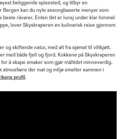
yest beliggende spisested, og tilbyr en
er Bergen kan du nyte sesongbaserte menyer som
ns beste råvarer. Enten det er lunsj under klar himmel
pe, lover Skyskraperen en kulinarisk reise gjennom
g skiftende natur, med alt fra sjømat til viltkjøtt.
rer med både fjell og fjord. Kokkene på Skyskraperen
 for å skape smaker som gjør måltidet minneverdig.
nik atmosfære der mat og miljø smelter sammen i
rikens profil
.