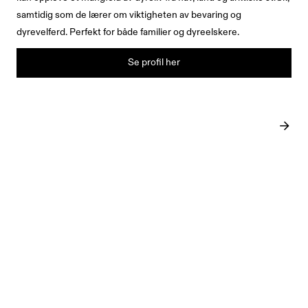
samtidig som de lærer om viktigheten av bevaring og
dyrevelferd. Perfekt for både familier og dyreelskere.
Se profil her
SISTE INNLEGG
June 22, 2026
ARTIKKEL
ARTIKKEL