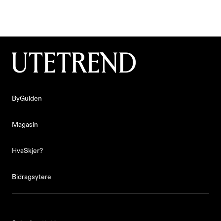
Laget av
Sander Prestøy Olsen
ByGuiden
ByGuiden
Magasin
Magasin
HvaSkjer?
HvaSkjer?
Bidragsytere
Bidragsytere