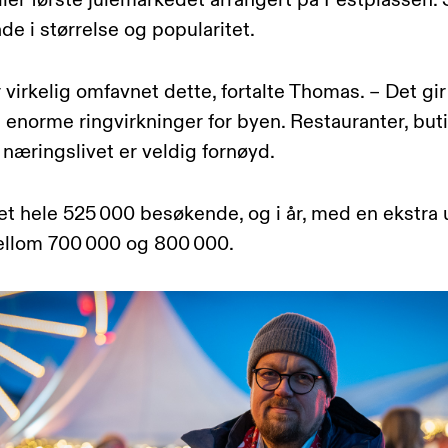
aller første julemarkedet arrangert på Festplassen.
e i størrelse og popularitet.
virkelig omfavnet dette, fortalte Thomas. – Det gir
enorme ringvirkninger for byen. Restauranter, buti
 næringslivet er veldig fornøyd.
det hele 525 000 besøkende, og i år, med en ekstra 
ellom 700 000 og 800 000.