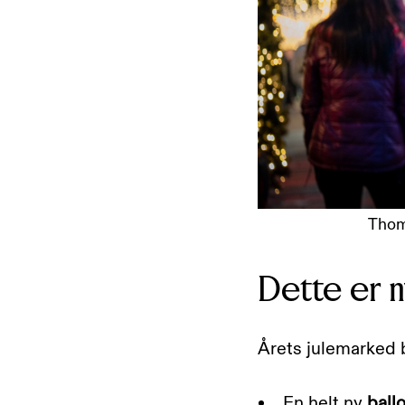
Thoma
Dette er n
Årets julemarked 
En helt ny
ball