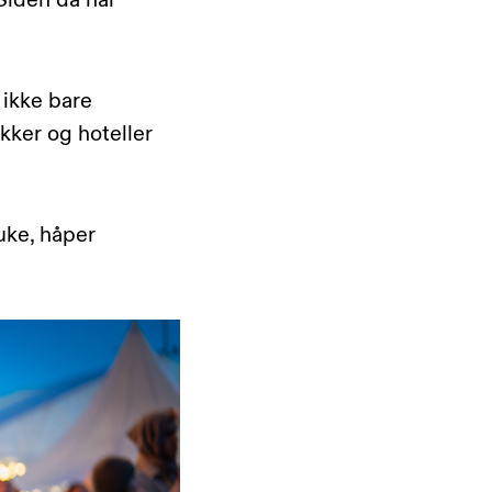
 Siden da har
 ikke bare
kker og hoteller
uke, håper