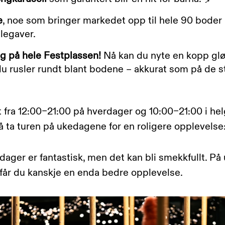
e
, noe som bringer markedet opp til hele 90 bode
legaver.
ng på hele Festplassen!
Nå kan du nyte en kopp glø
du rusler rundt blant bodene – akkurat som på de 
 fra 12:00–21:00 på hverdager og 10:00–21:00 i h
l å ta turen på ukedagene for en roligere opplevelse
ager er fantastisk, men det kan bli smekkfullt. P
da får du kanskje en enda bedre opplevelse.