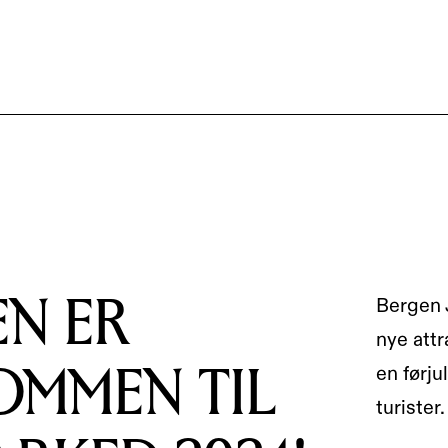
EN ER
Bergen 
nye attr
OMMEN TIL
en førj
turister.