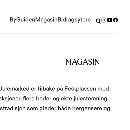
ByGuiden
Magasin
Bidragsytere
ByGuiden
Magasin
Bidragsytere
MAGASIN
Julemarked er tilbake på Festplassen med
aksjoner, flere boder og ekte julestemning –
ulstradisjon som gleder både bergensere og