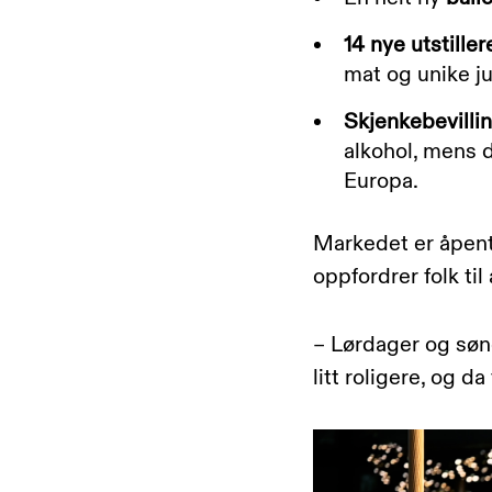
14 nye utstiller
mat og unike ju
Skjenkebevilli
alkohol, mens 
Europa.
Markedet er åpent
oppfordrer folk ti
– Lørdager og sønd
litt roligere, og 