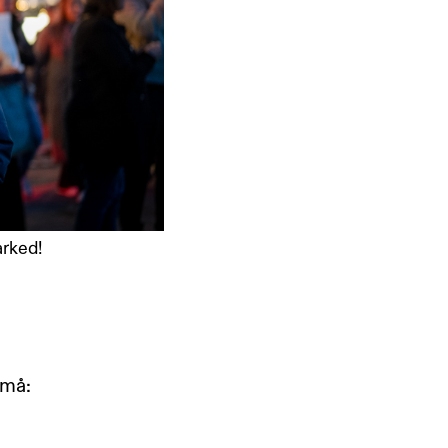
arked!
små: