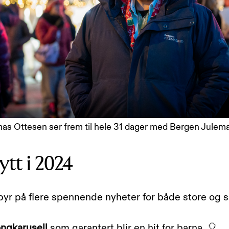
s Ottesen ser frem til hele 31 dager med Bergen Julem
ytt i 2024
byr på flere spennende nyheter for både store og 
ongkarusell
som garantert blir en hit for barna. 🎈