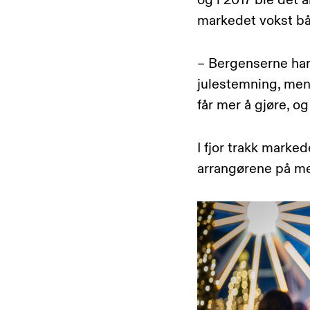
og i 2017 ble det 
markedet vokst båd
– Bergenserne har 
julestemning, men 
får mer å gjøre, og
I fjor trakk marke
arrangørene på m