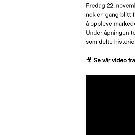
Fredag 22. novemb
nok en gang blitt f
å oppleve markedet
Under åpningen to
som delte historie
🎥
Se vår video fr