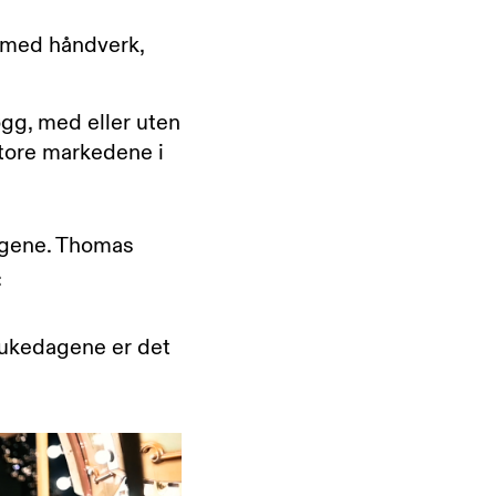
r med håndverk,
gg, med eller uten
store markedene i
elgene. Thomas
:
å ukedagene er det