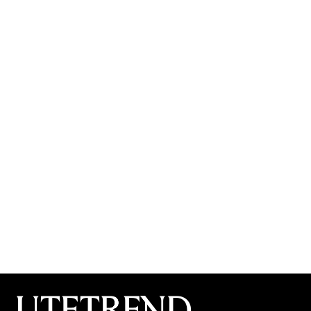
Prideparaden i Bergen: Se alle bildene!
Se bildene fra årets pridefeiring!
Laget av
Sander Prestøy Olsen