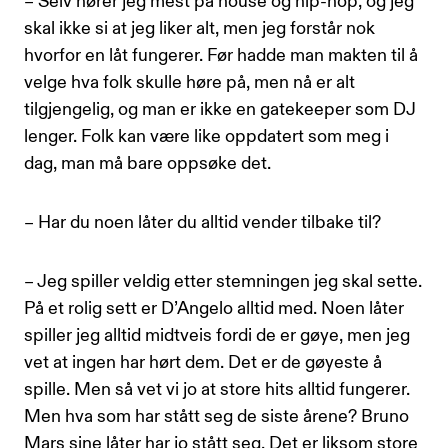
– Selv hører jeg mest på house og hip-hop, og jeg
skal ikke si at jeg liker alt, men jeg forstår nok
hvorfor en låt fungerer. Før hadde man makten til å
velge hva folk skulle høre på, men nå er alt
tilgjengelig, og man er ikke en gatekeeper som DJ
lenger. Folk kan være like oppdatert som meg i
dag, man må bare oppsøke det.
– Har du noen låter du alltid vender tilbake til?
– Jeg spiller veldig etter stemningen jeg skal sette.
På et rolig sett er D’Angelo alltid med. Noen låter
spiller jeg alltid midtveis fordi de er gøye, men jeg
vet at ingen har hørt dem. Det er de gøyeste å
spille. Men så vet vi jo at store hits alltid fungerer.
Men hva som har stått seg de siste årene? Bruno
Mars sine låter har jo stått seg. Det er liksom store