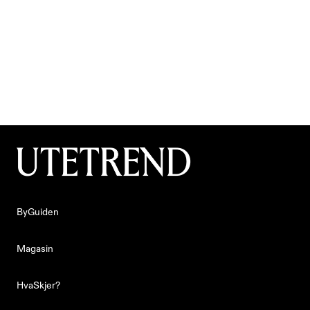
Prideparaden i Bergen: Se alle bildene!
Se bildene fra årets pridefeiring!
Laget av
Sander Prestøy Olsen
ByGuiden
ByGuiden
Magasin
Magasin
HvaSkjer?
HvaSkjer?