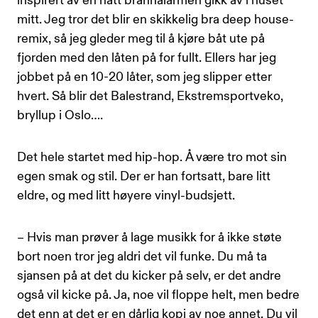
inspirert av en natt brannalarmen gikk av i huset
mitt. Jeg tror det blir en skikkelig bra deep house-
remix, så jeg gleder meg til å kjøre båt ute på
fjorden med den låten på for fullt. Ellers har jeg
jobbet på en 10-20 låter, som jeg slipper etter
hvert. Så blir det Balestrand, Ekstremsportveko,
bryllup i Oslo….
Det hele startet med hip-hop. Å være tro mot sin
egen smak og stil. Der er han fortsatt, bare litt
eldre, og med litt høyere vinyl-budsjett.
– Hvis man prøver å lage musikk for å ikke støte
bort noen tror jeg aldri det vil funke. Du må ta
sjansen på at det du kicker på selv, er det andre
også vil kicke på. Ja, noe vil floppe helt, men bedre
det enn at det er en dårlig kopi av noe annet. Du vil