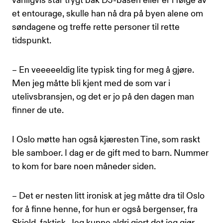
vanligvis står trygt bak DJ-båsen eller er i følge av
et entourage, skulle han nå dra på byen alene om
søndagene og treffe rette personer til rette
tidspunkt.
– En veeeeeldig lite typisk ting for meg å gjøre.
Men jeg måtte bli kjent med de som var i
utelivsbransjen, og det er jo på den dagen man
finner de ute.
I Oslo møtte han også kjæresten Tine, som raskt
ble samboer. I dag er de gift med to barn. Nummer
to kom for bare noen måneder siden.
– Det er nesten litt ironisk at jeg måtte dra til Oslo
for å finne henne, for hun er også bergenser, fra
Skjold, faktisk. Jeg kunne aldri gjort det jeg gjør