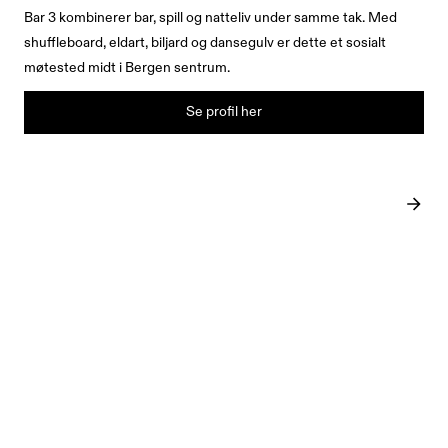
Bar 3 kombinerer bar, spill og natteliv under samme tak. Med
shuffleboard, eldart, biljard og dansegulv er dette et sosialt
møtested midt i Bergen sentrum.
Se profil her
SISTE INNLEGG
June 22, 2026
ARTIKKEL
ARTIKKEL