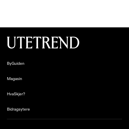
Laget av
Sander Prestøy Olsen
ByGuiden
ByGuiden
Magasin
Magasin
HvaSkjer?
HvaSkjer?
Bidragsytere
Bidragsytere