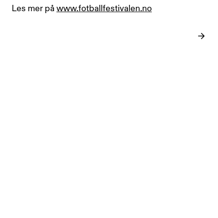
Les mer på
www.fotballfestivalen.no
SISTE INNLEGG
June 8, 2026
ARTIKKEL
ARTIKKEL