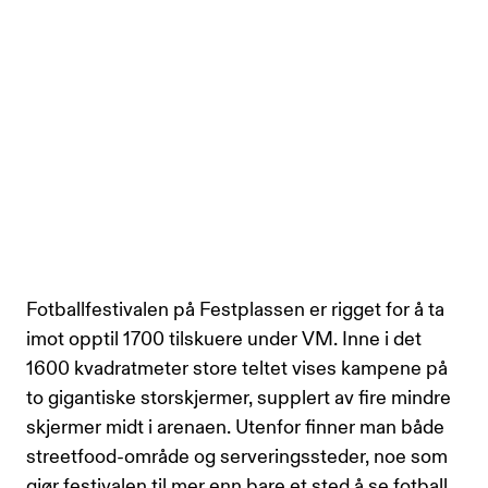
Fotballfestivalen på Festplassen er rigget for å ta
imot opptil 1700 tilskuere under VM. Inne i det
1600 kvadratmeter store teltet vises kampene på
to gigantiske storskjermer, supplert av fire mindre
skjermer midt i arenaen. Utenfor finner man både
streetfood-område og serveringssteder, noe som
gjør festivalen til mer enn bare et sted å se fotball.