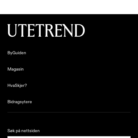
Laget av
Sander Prestøy Olsen
ByGuiden
ByGuiden
Magasin
Magasin
HvaSkjer?
HvaSkjer?
Bidragsytere
Bidragsytere
Søk på nettsiden